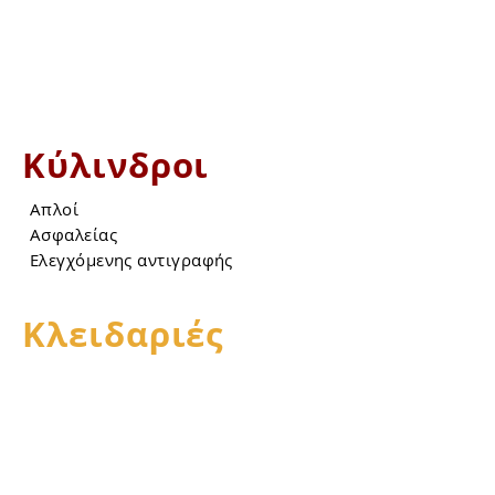
Αυτοκινήτου
Μοτοσυκλέτας
Βαρέων οχημάτων
Επίπλων
Κύλινδροι
Απλοί
Ασφαλείας
Ελεγχόμενης αντιγραφής
Κλειδαριές
Θωρακισμένων θυρών
Αυτόματου κλειδώματος
Ηλεκτρονικές
Ηλεκτρικά κυπρί
Ξύλινων θυρών