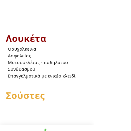
Για τηλεχειριστήρια παντός τύπου
Για μικροσυσκεύες
Για αυτόματο πότισμα
Ακουστικών βαρηκοΐας
Λουκέτα
Ορυχάλκεινα
Ασφαλείας
Μοτοσυκλέτας - ποδηλάτου
Συνδυασμού
Επαγγελματικά με ενιαίο κλειδί
Σούστες
Θωρακισμένων θυρών
Αλουμινόπορτας
Καγκελόπορτας